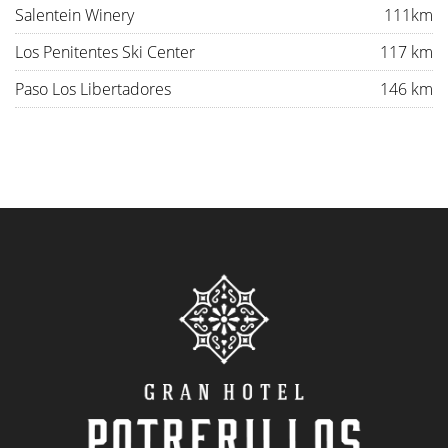
Salentein Winery
111km
Los Penitentes Ski Center
117 km
Paso Los Libertadores
146 km