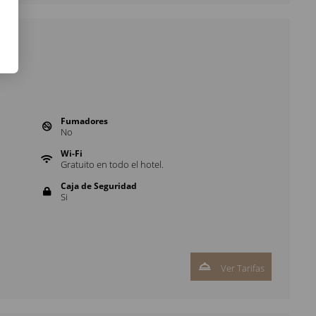
le
Fumadores
No
Wi-Fi
Gratuito en todo el hotel.
Caja de Seguridad
Si
Ver Tarifas