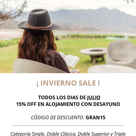
Habitación Clásica Cuá
.
Estacionamiento
Si
TV
Si
¡ INVIERNO SALE !
Aire Acondicionado
Si
TODOS LOS DIAS DE J
ULIO
Calefacción
15% OFF EN ALOJAMIENTO CON DESAYUNO
Si
CÓDIGO DE DESCUENTO:
GRAN15
Categoría Single, Doble Clásica, Doble Superior y Triple