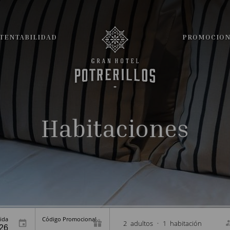
TENTABILIDAD
PROMOCIO
Habitaciones
ida
Código Promocional
2
adultos
•
1
habitación