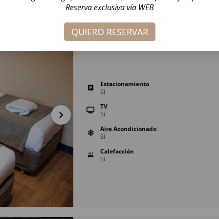
Reserva exclusiva vía WEB
Habitación Clásica Trip
QUIERO RESERVAR
.
Estacionamiento
Si
TV
Si
Aire Acondicionado
Si
Calefacción
Si