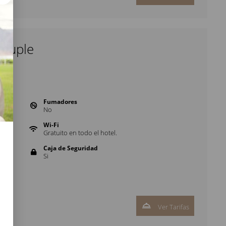
druple
Fumadores
No
Wi-Fi
Gratuito en todo el hotel.
Caja de Seguridad
Si
Ver Tarifas